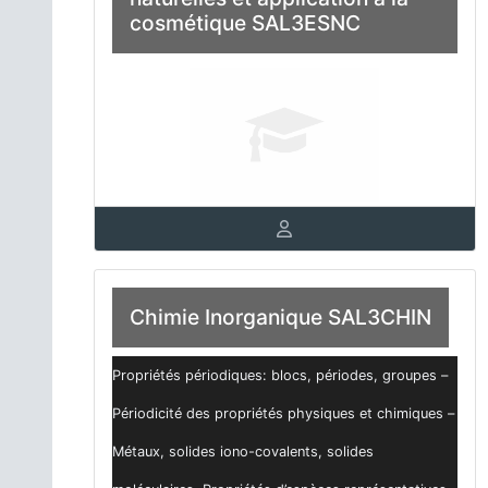
cosmétique SAL3ESNC
Chimie Inorganique SAL3CHIN
Propriétés périodiques: blocs, périodes, groupes –
Périodicité des propriétés physiques et chimiques –
Métaux, solides iono-covalents, solides