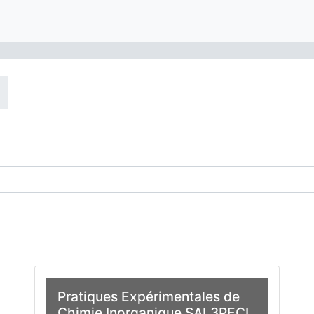
des cours
Pratiques Expérimentales de
Chimie Inorganique SAL3PECI