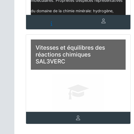
moléculaires. Propriétés d’espèces représentatives
du domaine de la chimie minérale: hydrogène,
ammonia...
Vitesses et équilibres des
réactions chimiques
SAL3VERC