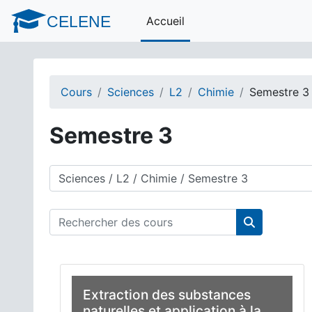
Passer au contenu principal
CELENE
Accueil
Cours
Sciences
L2
Chimie
Semestre 3
Semestre 3
Catégories de cours
Rechercher des cours
Rechercher 
Extraction des substances
naturelles et application à la