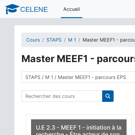
Passer au contenu principal
CELENE
Accueil
Cours
STAPS
M 1
Master MEEF1 - parco
Master MEEF1 - parcour
Catégories de cours
Rechercher des cours
Rechercher 
U.E 2.3 - MEEF 1 - initiation à la
recherche - Étre acteur de son