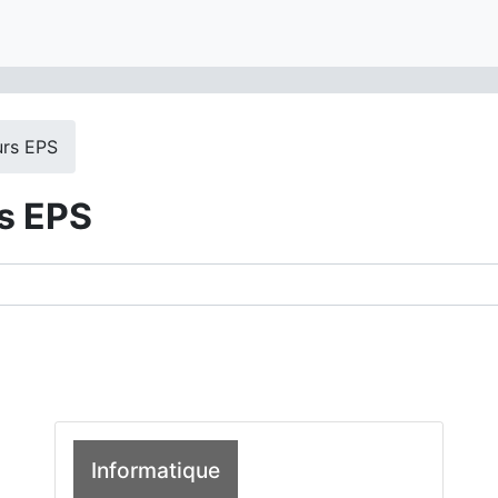
urs EPS
s EPS
des cours
Informatique