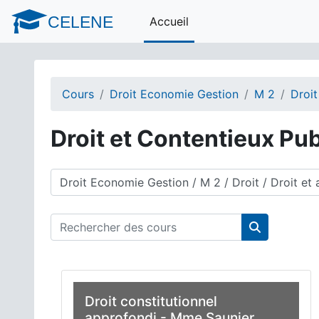
Passer au contenu principal
CELENE
Accueil
Cours
Droit Economie Gestion
M 2
Droit
Droit et Contentieux Pub
Catégories de cours
Rechercher des cours
Rechercher 
Droit constitutionnel
approfondi - Mme Saunier