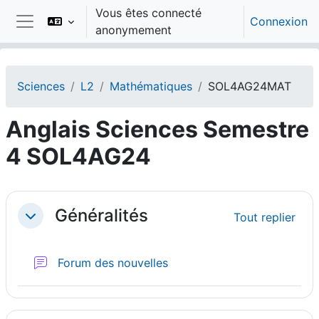
Passer au contenu principal
Vous êtes connecté
Connexion
anonymement
Panneau latéral
Sciences
L2
Mathématiques
SOL4AG24MAT
Anglais Sciences Semestre
4 SOL4AG24
Résumé de section
Généralités
Tout replier
Replier
Forum des nouvelles