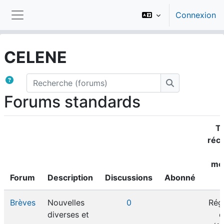
Passer au contenu principal
Connexion
Panneau latéral
CELENE
Recherche (forums)
Recherche (fo
Forums standards
T
réca
me
Forum
Description
Discussions
Abonné
Brèves
Nouvelles
0
Rég
diverses et
d