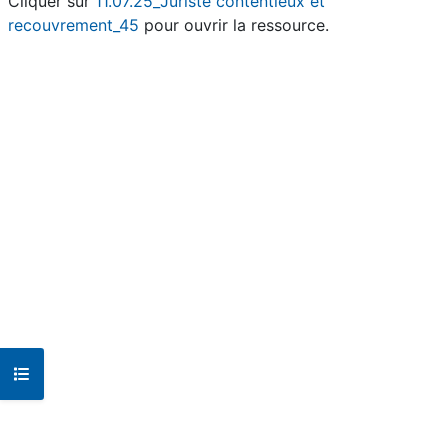
Cliquer sur
11.07.25_Juriste contentieux et
recouvrement_45
pour ouvrir la ressource.
Ouvrir l’index du cours