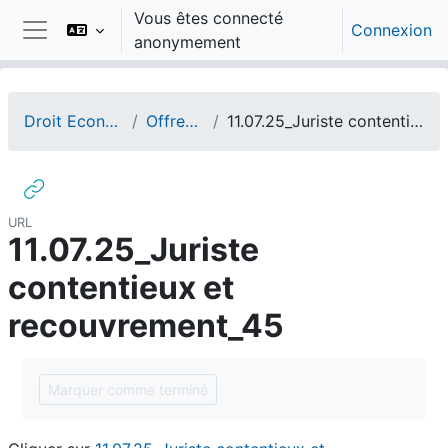
Passer au contenu principal
Vous êtes connecté
Connexion
anonymement
Panneau latéral
Droit Economie Gestion
Offres d'emploi
11.07.25_Juriste contentieux et recouvrement_45
URL
11.07.25_Juriste
contentieux et
recouvrement_45
Conditions d’achèvement
Marquer comme terminé