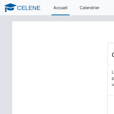
Passer au contenu principal
CELENE
Accueil
Calendrier
L
p
u