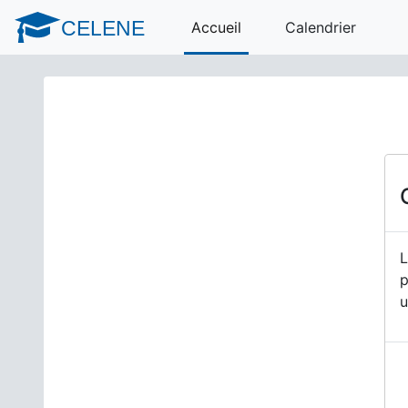
Passer au contenu principal
CELENE
Accueil
Calendrier
L
p
u