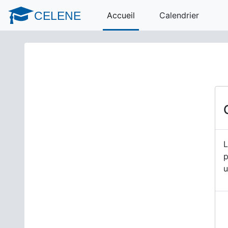
Passer au contenu principal
CELENE
Accueil
Calendrier
L
p
u