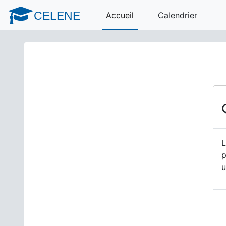
Passer au contenu principal
CELENE
Accueil
Calendrier
L
p
u