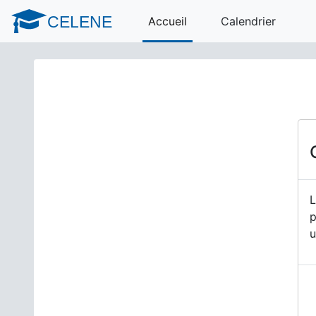
Passer au contenu principal
CELENE
Accueil
Calendrier
L
p
u