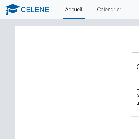
Passer au contenu principal
CELENE
Accueil
Calendrier
L
p
u