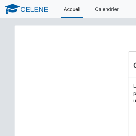
Passer au contenu principal
CELENE
Accueil
Calendrier
L
p
u