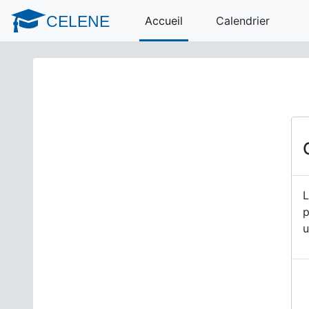
Passer au contenu principal
CELENE
Accueil
Calendrier
L
p
u