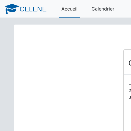
Passer au contenu principal
CELENE
Accueil
Calendrier
L
p
u