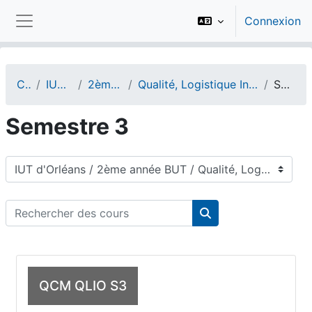
Passer au contenu principal
Connexion
Panneau latéral
Cours
IUT d'Orléans
2ème année BUT
Qualité, Logistique Industrielle et Organisation (QLIO)
Semestre 3
Semestre 3
Catégories de cours
Rechercher des cours
Rechercher des cou
QCM QLIO S3