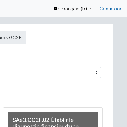
Français ‎(fr)‎
Connexion
ours GC2F
SAé3.GC2F.02 Établir le
diagnostic financier d’une