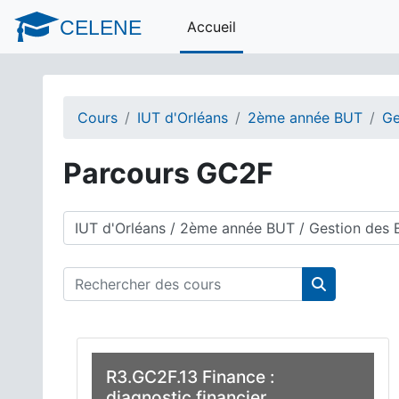
Passer au contenu principal
CELENE
Accueil
Cours
IUT d'Orléans
2ème année BUT
Ge
Parcours GC2F
Catégories de cours
Rechercher des cours
Rechercher 
R3.GC2F.13 Finance :
diagnostic financier