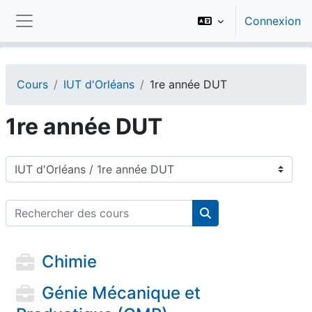
Passer au contenu principal
Connexion
Panneau latéral
Cours
IUT d'Orléans
1re année DUT
1re année DUT
Catégories de cours
Rechercher des cours
Rechercher des cou
Chimie
Génie Mécanique et