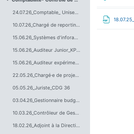
Replier
24.07.26_Comptable_ Unisens Audit_36
18.07.25
10.07.26_Chargé de reporting & data – Valloire Habitat_Orléans
15.06.26_Systèmes d'inforamtion_Le service du commissariat des armées (SCA)
15.06.26_Auditeur Junior_KPMG 45
15.06.26_Auditeur expérimenté_KPMG Orléans
22.05.26_Chargé·e de projet analyse financière et budget vert_Agence de l'eau Loire Bretagne45 (copie)
05.05.26_Juriste_CDG 36
03.04.26_Gestionnaire budgétaire et comptable_Ville SEMOY 45 (copie)
10.03.26_Contrôleur de Gestion_Burban Palettes_45
18.02.26_Adjoint à la Direction des finances_Ville de Saran 45