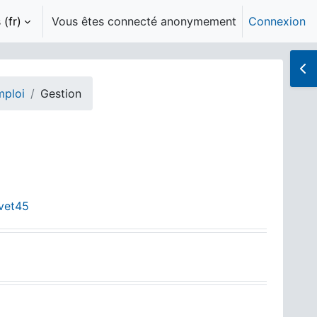
(fr)‎
Vous êtes connecté anonymement
Connexion
Ouv
mploi
Gestion
Fichier
ivet45