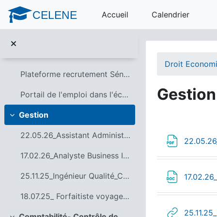
Passer au contenu principal
CELENE
Accueil
Calendrier
Les offres sont classées par domaines
Replier
Annonces
Droit Economi
Plateforme recrutement Sénat
Gestion
Portail de l'emploi dans l'économie sociale et solidaire
Gestion
Replier
Résumé 
22.05.26_Assistant Administratif & Communication_Terres Inovia_Olivet45
22.05.26
17.02.26_Analyste Business Intelligence _36 ou 18
25.11.25_Ingénieur Qualité_CH Gien 45
17.02.26
18.07.25_ Forfaitiste voyages de groupe-Terres de la Bible_41
25.11.25
Comptabilité- Contrôle de Gestion - Audit_ Systèmes d'information