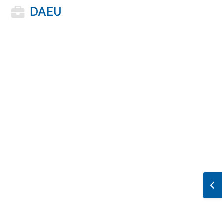
DAEU
Ouv